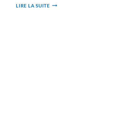
LE
LIRE LA SUITE
JUBILÉ
DE
LA
MISÉRICORDE