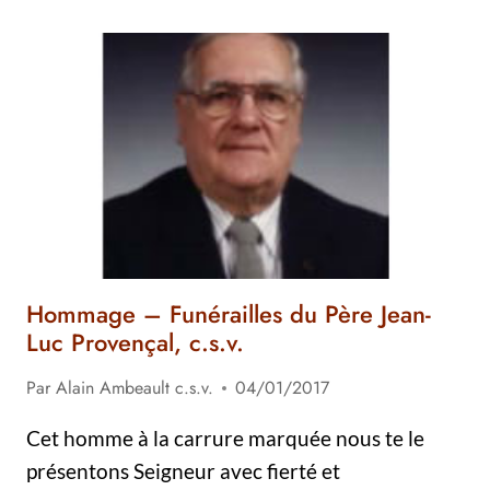
FUNÉRAILLES
DU
PÈRE
LUC-
ÉMILE
FOISY,
C.S.V.
Hommage – Funérailles du Père Jean-
Luc Provençal, c.s.v.
Par
Alain Ambeault c.s.v.
04/01/2017
Cet homme à la carrure marquée nous te le
présentons Seigneur avec fierté et