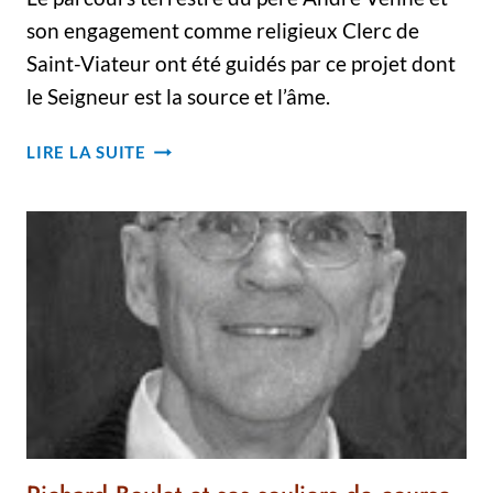
son engagement comme religieux Clerc de
Saint-Viateur ont été guidés par ce projet dont
le Seigneur est la source et l’âme.
HOMMAGE
LIRE LA SUITE
–
FUNÉRAILLES
DU
P.
ANDRÉ
VENNE,
C.S.V.