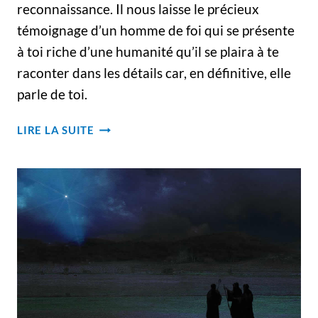
reconnaissance. Il nous laisse le précieux
témoignage d’un homme de foi qui se présente
à toi riche d’une humanité qu’il se plaira à te
raconter dans les détails car, en définitive, elle
parle de toi.
HOMMAGE
LIRE LA SUITE
–
FUNÉRAILLES
DU
PÈRE
JEAN-
LUC
PROVENÇAL,
C.S.V.