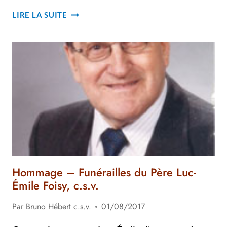
RICHARD
LIRE LA SUITE
BOULET
ET
SES
SOULIERS
DE
COURSE
Hommage – Funérailles du Père Luc-
Émile Foisy, c.s.v.
Par
Bruno Hébert c.s.v.
01/08/2017