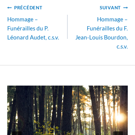
Navigation
PRÉCÉDENT
SUIVANT
de
Hommage –
Hommage –
l’article
Funérailles du P.
Funérailles du F.
Léonard Audet, c.s.v.
Jean-Louis Bourdon,
c.s.v.