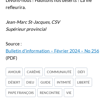
Levons-nous ! Habitons nos déserts ! La vie
refleurira.
Jean-Marc St-Jacques, CSV
Supérieur provincial
Source :
Bulletin d’information – Février 2024 – No 256
(PDF)
Étiquettes
AMOUR
CARÊME
COMMUNAUTÉ
DÉFI
de
DÉSERT
DIEU
GUIDE
INTIMITÉ
LIBERTÉ
la
publication :
PAPE FRANÇOIS
RENCONTRE
VIE