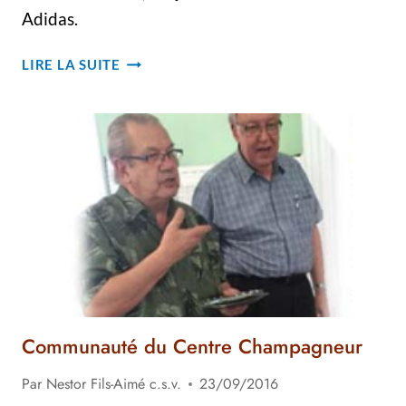
Adidas.
RICHARD
LIRE LA SUITE
BOULET
ET
SES
SOULIERS
DE
COURSE
Communauté du Centre Champagneur
Par
Nestor Fils-Aimé c.s.v.
23/09/2016