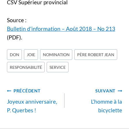
CSV Supérieur provincial
Source :
Bulletin d’information – Août 2018 – No 213
(PDF).
Étiquettes
DON
JOIE
NOMINATION
PÈRE ROBERT JEAN
de
RESPONSABILITÉ
SERVICE
la
publication :
Navigation
PRÉCÉDENT
SUIVANT
de
Joyeux anniversaire,
L’homme à la
l’article
P. Querbes !
bicyclette