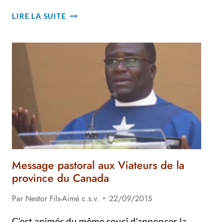
CONGRÈS
LIRE LA SUITE
DES
VIATEURS
DU
MONDE,
TÉMOINS
DE
LA
JOIE
Message pastoral aux Viateurs de la
province du Canada
Par
Nestor Fils-Aimé c.s.v.
22/09/2015
C’est animés du même souci d’annoncer la