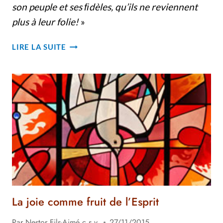
son peuple et ses ﬁdèles, qu’ils ne reviennent
plus à leur folie!
»
LA
LIRE LA SUITE
PAIX,
FRUIT
DE
L’ESPRIT
La joie comme fruit de l’Esprit
Par
Nestor Fils-Aimé c.s.v.
27/11/2015