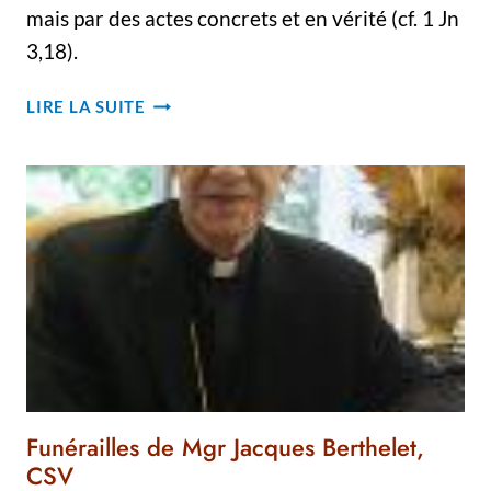
mais par des actes concrets et en vérité (cf. 1 Jn
3,18).
L’AASFA
LIRE LA SUITE
(ASSOCIATION
DES
AMIS
DE
SAINT-
FRANÇOIS
D’ASSISE)
Funérailles de Mgr Jacques Berthelet,
CSV