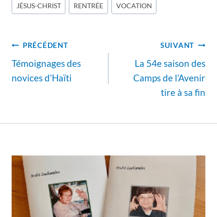
JÉSUS-CHRIST
RENTRÉE
VOCATION
la
publication :
Navigation
PRÉCÉDENT
SUIVANT
de
Témoignages des
La 54e saison des
l’article
novices d’Haïti
Camps de l’Avenir
tire à sa fin