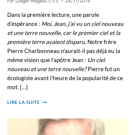
Par
Ludger Mageau c.s.v.
24/11/2014
Dans la première lecture, une parole
d’espérance :
Moi, Jean, j’ai vu un ciel nouveau
et une terre nouvelle, car le premier ciel et la
première terre avaient disparu.
Notre frère
Pierre Charbonneau n’aurait-il pas déjà eu la
même vision que l’apôtre Jean :
Un ciel
nouveau et une terre nouvelle?
Pierre fut un
écologiste avant l’heure de la popularité de ce
mot. […]
FUNÉRAILLES
LIRE LA SUITE
DU
FRÈRE
PIERRE
CHARBONNEAU