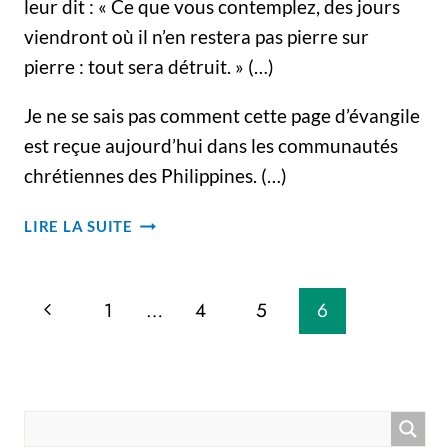
leur dit : « Ce que vous contemplez, des jours
viendront où il n’en restera pas pierre sur
pierre : tout sera détruit. » (…)
Je ne se sais pas comment cette page d’évangile
est reçue aujourd’hui dans les communautés
chrétiennes des Philippines. (…)
IL
LIRE LA SUITE
N’EN
RESTERA
Navigation
PAS
Page
1
…
4
5
6
PIERRE
de
SUR
précédente
PIERRE
page