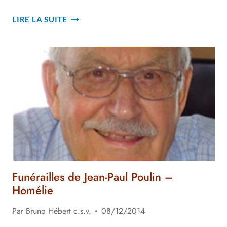
FUNÉRAILLES
LIRE LA SUITE
DU
PÈRE
RAYMOND
DUMAIS
–
HOMÉLIE
Funérailles de Jean-Paul Poulin –
Homélie
Par
Bruno Hébert c.s.v.
08/12/2014