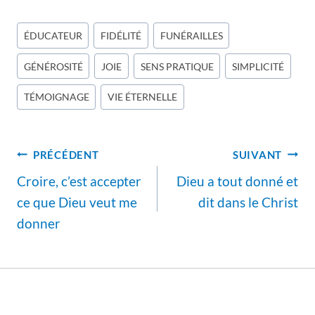
Étiquettes
ÉDUCATEUR
FIDÉLITÉ
FUNÉRAILLES
de
GÉNÉROSITÉ
JOIE
SENS PRATIQUE
SIMPLICITÉ
la
publication :
TÉMOIGNAGE
VIE ÉTERNELLE
Navigation
PRÉCÉDENT
SUIVANT
de
Croire, c’est accepter
Dieu a tout donné et
l’article
ce que Dieu veut me
dit dans le Christ
donner