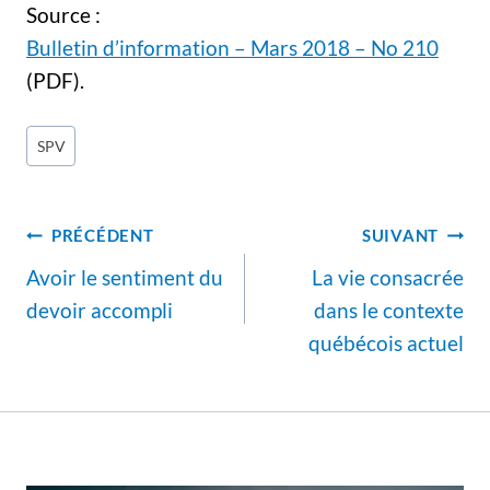
Source :
Bulletin d’information – Mars 2018 – No 210
(PDF).
Étiquettes
SPV
de
la
Navigation
publication :
PRÉCÉDENT
SUIVANT
de
Avoir le sentiment du
La vie consacrée
l’article
devoir accompli
dans le contexte
québécois actuel