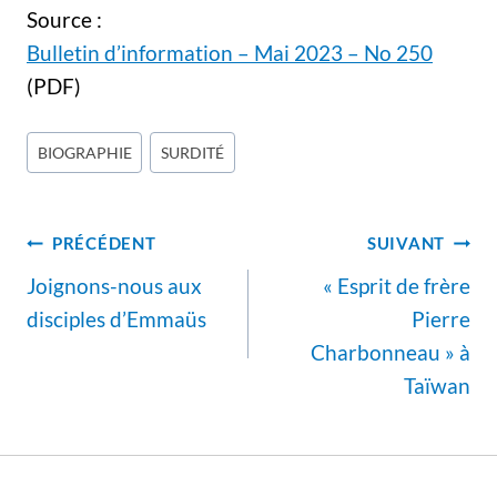
Source :
Bulletin d’information – Mai 2023 – No 250
(PDF)
Étiquettes
BIOGRAPHIE
SURDITÉ
de
la
Navigation
publication :
PRÉCÉDENT
SUIVANT
de
Joignons-nous aux
« Esprit de frère
l’article
disciples d’Emmaüs
Pierre
Charbonneau » à
Taïwan