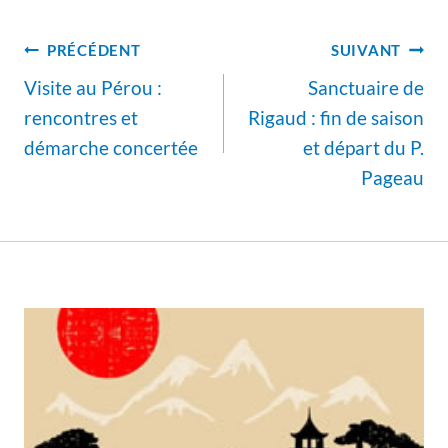
la
Navigation
publication :
PRÉCÉDENT
SUIVANT
de
Visite au Pérou :
Sanctuaire de
l’article
rencontres et
Rigaud : fin de saison
démarche concertée
et départ du P.
Pageau