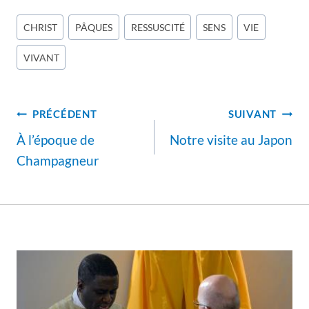
Étiquettes
CHRIST
PÂQUES
RESSUSCITÉ
SENS
VIE
de
VIVANT
la
publication :
Navigation
PRÉCÉDENT
SUIVANT
de
À l’époque de
Notre visite au Japon
l’article
Champagneur