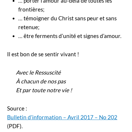
… porter l’amour au-delà de toutes les
frontières;
… témoigner du Christ sans peur et sans
retenue;
… être ferments d’unité et signes d’amour.
Il est bon de se sentir vivant !
Avec le Ressuscité
À chacun de nos pas
Et par toute notre vie !
Source :
Bulletin d’information – Avril 2017 – No 202
(PDF).