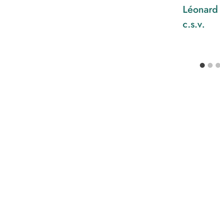
Léonard
c.s.v.