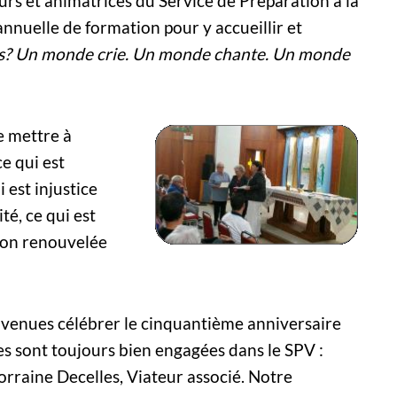
urs et animatrices du Service de Préparation à la
annuelle de formation pour y accueillir et
s? Un monde crie. Un monde chante. Un monde
e mettre à
ce qui est
i est injustice
té, ce qui est
tion renouvelée
t venues célébrer le cinquantième anniversaire
lles sont toujours bien engagées dans le SPV :
raine Decelles, Viateur associé. Notre