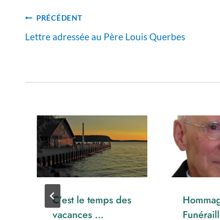
la
Navigation
publication :
PRÉCÉDENT
de
Lettre adressée au Père Louis Querbes
l’article
C’est le temps des
Hommag
vacances …
Funérail