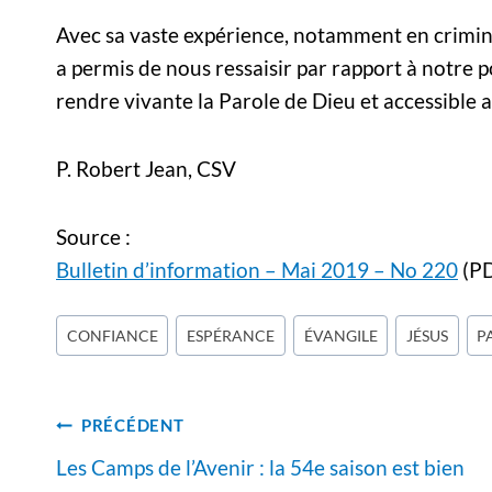
Avec sa vaste expérience, notamment en crimin
a permis de nous ressaisir par rapport à notre p
rendre vivante la Parole de Dieu et accessible 
P. Robert Jean, CSV
Source :
Bulletin d’information – Mai 2019 – No 220
(PD
Étiquettes
CONFIANCE
ESPÉRANCE
ÉVANGILE
JÉSUS
P
de
la
Navigation
publication :
PRÉCÉDENT
de
Les Camps de l’Avenir : la 54e saison est bien