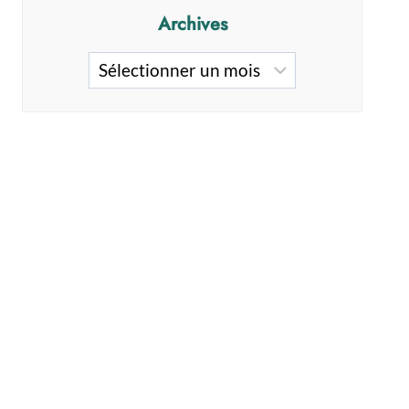
Archives
Archives
De la Maison de
Les Camps de
la Foi :
l’Avenir : la 54e
biographies de
saison est bien
personnes
lancée!
sourdes