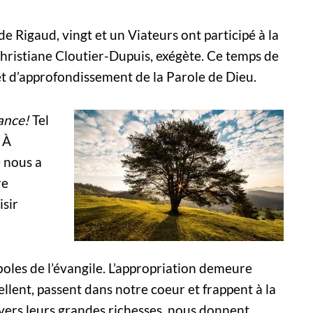
e Rigaud, vingt et un Viateurs ont participé à la
istiane Cloutier-Dupuis, exégète. Ce temps de
t d’approfondissement de la Parole de Dieu.
iance!
Tel
 À
e nous a
re
isir
les de l’évangile. L’appropriation demeure
ellent, passent dans notre coeur et frappent à la
ravers leurs grandes richesses, nous donnent