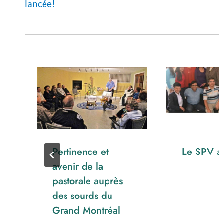
l’article
lancée!
Pertinence et
Le SPV 
avenir de la
pastorale auprès
des sourds du
Grand Montréal