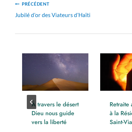
Navigation
PRÉCÉDENT
de
Jubilé d’or des Viateurs d’Haïti
l’article
À travers le désert
Retraite
Dieu nous guide
à la Rés
vers la liberté
Saint-Vi