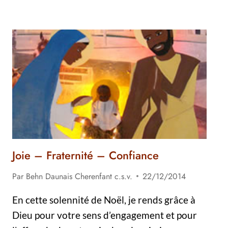
DÉFINITIF
DU
FRÈRE
LUCIEN
RIVEST
POUR
LE
CANADA
Joie – Fraternité – Confiance
Par
Behn Daunais Cherenfant c.s.v.
22/12/2014
En cette solennité de Noël, je rends grâce à
Dieu pour votre sens d’engagement et pour