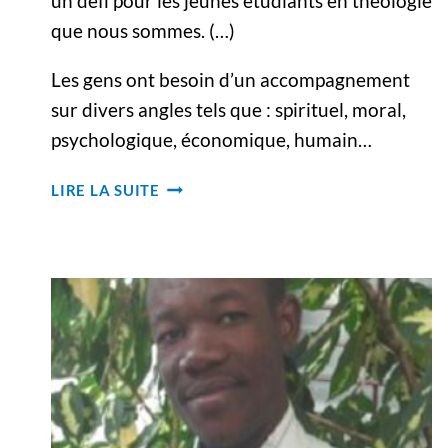
un défi pour les jeunes étudiants en théologie
que nous sommes. (…)
Les gens ont besoin d’un accompagnement
sur divers angles tels que : spirituel, moral,
psychologique, économique, humain…
RÉFLEXION
LIRE LA SUITE
SUR
L’EXPÉRIENCE
PASTORALE
À
LA
VILLA
MANRÈSE