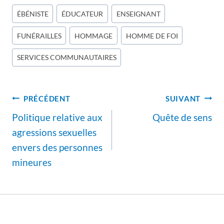
Étiquettes
ÉBÉNISTE
ÉDUCATEUR
ENSEIGNANT
de
FUNÉRAILLES
HOMMAGE
HOMME DE FOI
la
publication :
SERVICES COMMUNAUTAIRES
Navigation
PRÉCÉDENT
SUIVANT
de
Politique relative aux
Quête de sens
l’article
agressions sexuelles
envers des personnes
mineures