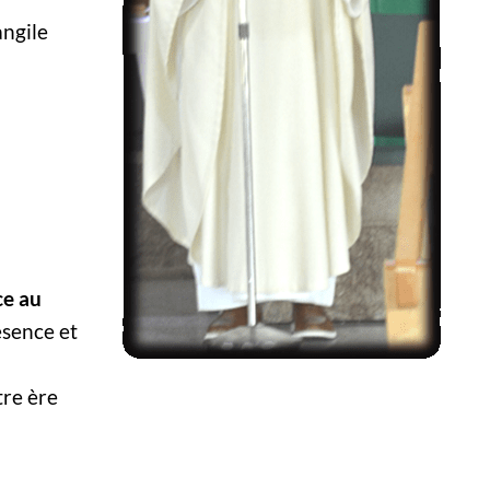
angile
ce au
ésence et
tre ère