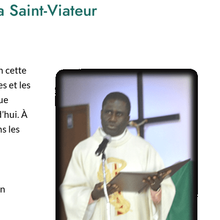
 Saint-Viateur
n cette
s et les
ue
’hui. À
s les
un