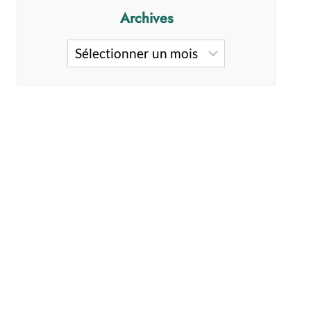
Archives
Archives
Retour sur le
La souffrance, le
Forum social
sens et le besoin
mondial de
de présence
Montréal