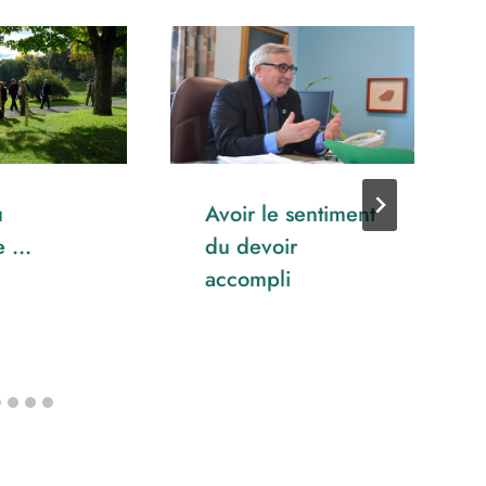
u
Avoir le sentiment
re …
du devoir
accompli