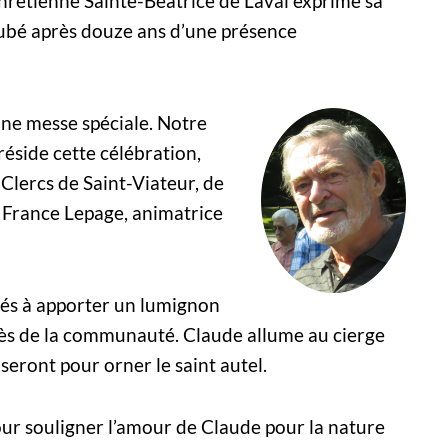
rétienne Sainte-Béatrice de Laval exprime sa
Aubé après douze ans d’une présence
 une messe spéciale. Notre
réside cette célébration,
lercs de Saint-Viateur, de
e France Lepage, animatrice
tés à apporter un lumignon
rès de la communauté. Claude allume au cierge
eront pour orner le saint autel.
 pour souligner l’amour de Claude pour la nature