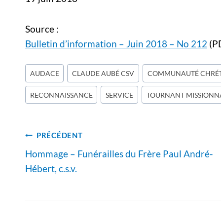
Source :
Bulletin d’information – Juin 2018 – No 212
(P
Étiquettes
AUDACE
CLAUDE AUBÉ CSV
COMMUNAUTÉ CHRÉT
de
RECONNAISSANCE
SERVICE
TOURNANT MISSIONN
la
publication :
Navigation
PRÉCÉDENT
de
Hommage – Funérailles du Frère Paul André-
l’article
Hébert, c.s.v.