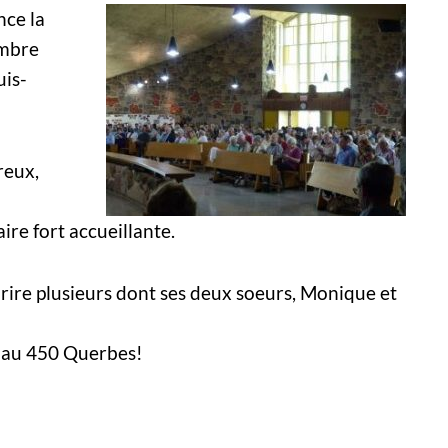
nce la
embre
uis-
reux,
ire fort accueillante.
t rire plusieurs dont ses deux soeurs, Monique et
 au 450 Querbes!