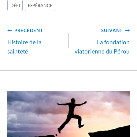
Étiquettes
DÉFI
ESPÉRANCE
de
la
Navigation
publication :
PRÉCÉDENT
SUIVANT
de
Histoire de la
La fondation
l’article
sainteté
viatorienne du Pérou