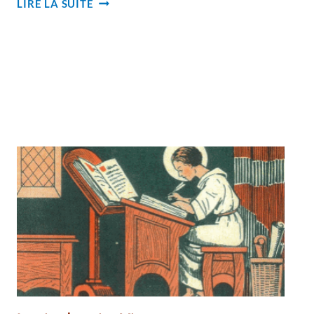
LIRE LA SUITE
PERPÉTUELLE
ET
LECTORAT
AU
CANADA
ET
EN
HAÏTI