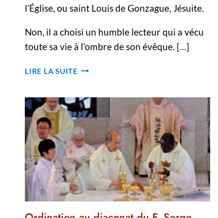
l’Église, ou saint Louis de Gonzague, Jésuite.
Non, il a choisi un humble lecteur qui a vécu
toute sa vie à l’ombre de son évêque. […]
BIENHEUREUX
LIRE LA SUITE
LES
HUMBLES !
Ordination au diaconat du F. Serge