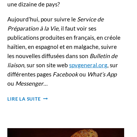
une dizaine de pays?
Aujourd’hui, pour suivre le
Service de
Préparation à la Vie
, il faut voir ses
publications produites en français, en créole
haïtien, en espagnol et en malgache, suivre
les nouvelles diffusées dans son
Bulletin de
liaison
, sur son site web
spvgeneral.org
, sur
différentes pages
Facebook
ou
What’s App
ou
Messenger
…
LE
LIRE LA SUITE
SPV :
DES
HORIZONS
AUX
MULTIPLES