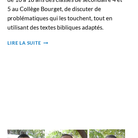
5 au Collège Bourget, de discuter de
problématiques qui les touchent, tout en
utilisant des textes bibliques adaptés.
QUAND
LIRE LA SUITE
« FAIRE
UN
GÂTEAU
EN
TASSE »
DEVIENT
UNE
OCCASION
POUR
PARLER
DE
LA
BIBLE