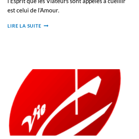
l’Esprit que les Viateurs sont appelés à cueillir
est celui de l’Amour.
CUEILLONS
LIRE LA SUITE
LES
FRUITS
DE
L’AMOUR