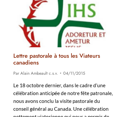
DE
L’ÉGLISE
ET
DU
PEUPLE
D’HAÏTI
Lettre pastorale à tous les Viateurs
canadiens
Par
Alain Ambeault c.s.v.
04/11/2015
Le 18 octobre dernier, dans le cadre d’une
célébration anticipée de notre fête patronale,
nous avons conclu la visite pastorale du
conseil général au Canada. Une célébration
nettement viatorienne qui nous a permis de