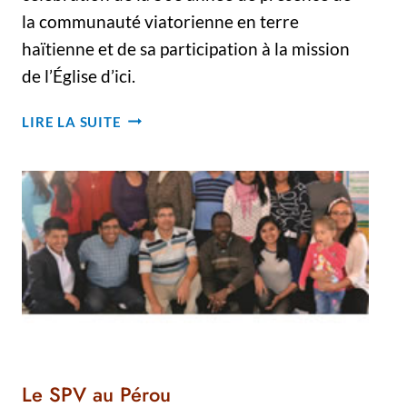
la communauté viatorienne en terre
haïtienne et de sa participation à la mission
de l’Église d’ici.
CÉLÉBRATION
LIRE LA SUITE
DU
50E
DE
LA
PRÉSENCE
DES
CSV
EN
HAÏTI
Le SPV au Pérou