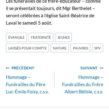
Les funérailles de ce frère-éducateur – comme
il se présentait toujours, dit Mgr Berthelet –
seront célébrées à l’église Saint-Béatrice de
Laval le samedi 5 août.
Étiquettes
ÉVANGILE
FRATERNITÉ
JEUNES
de
LAISSÉS-POUR-COMPTE
NATURE
PAUVRES
SPV
la
publication :
Navigation
PRÉCÉDENT
SUIVANT
de
Hommage –
Hommage –
l’article
Funérailles du Père
Funérailles du Frère
Luc-Émile Foisy, c.s.v.
Albert Bélisle, c.s.v.