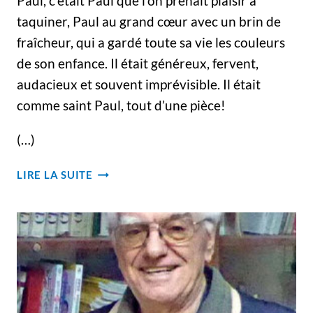
Paul, c’était Paul que l’on prenait plaisir à
taquiner, Paul au grand cœur avec un brin de
fraîcheur, qui a gardé toute sa vie les couleurs
de son enfance. Il était généreux, fervent,
audacieux et souvent imprévisible. Il était
comme saint Paul, tout d’une pièce!
(…)
HOMMAGE
LIRE LA SUITE
–
FUNÉRAILLES
DU
PÈRE
PAUL
CHARBONNEAU,
C.S.V.