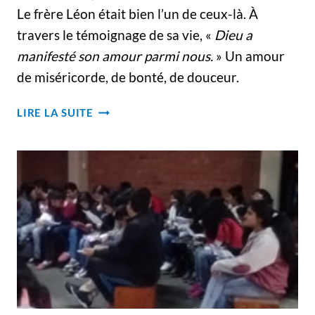
Le frère Léon était bien l’un de ceux-là. À
travers le témoignage de sa vie, «
Dieu a
manifesté son amour parmi nous.
» Un amour
de miséricorde, de bonté, de douceur.
HOMMAGE-
LIRE LA SUITE
FUNÉRAILLES
DU
FRÈRE
LÉON
MÉNARD
C.S.V.