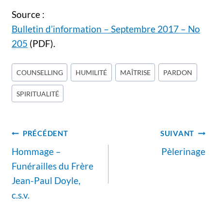
Source :
Bulletin d’information – Septembre 2017 – No
205
(PDF).
Étiquettes
COUNSELLING
HUMILITÉ
MAÎTRISE
PARDON
de
SPIRITUALITÉ
la
publication :
Navigation
PRÉCÉDENT
SUIVANT
de
Hommage –
Pèlerinage
l’article
Funérailles du Frère
Jean-Paul Doyle,
c.s.v.