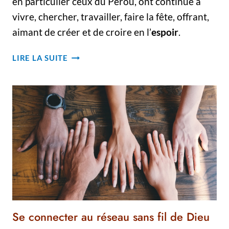
en particulier ceux du Pérou, ont continué à
vivre, chercher, travailler, faire la fête, offrant,
aimant de créer et de croire en l’
espoir
.
QUE
LIRE LA SUITE
MON
RÊVE
DEVIENNE
RÉALITÉ !
Se connecter au réseau sans fil de Dieu