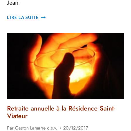
Jean.
HAÏTI :
LIRE LA SUITE
UNE
TERRE
OÙ
LES
DÉFIS
ET
LES
ATTENTES
SONT
GRANDS;
OÙ
L’ON
Retraite annuelle à la Résidence Saint-
RETROUVE
Viateur
DES
CONFRÈRES
Par
Gaston Lamarre c.s.v.
20/12/2017
QUI