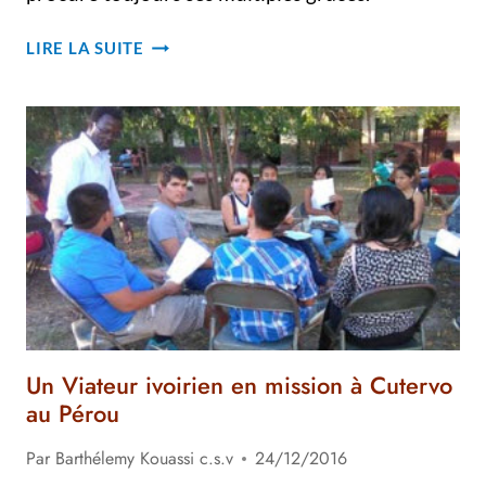
ENGAGÉS
LIRE LA SUITE
POUR
PORTER
HAUT
LE
FLAMBEAU
VIATORIEN
DANS
LA
MISSION
DU
JAPON
Un Viateur ivoirien en mission à Cutervo
au Pérou
Par
Barthélemy Kouassi c.s.v
24/12/2016