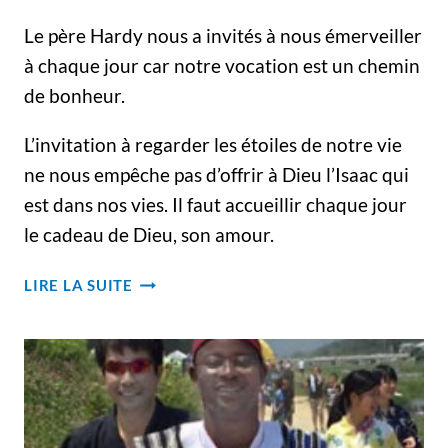
ONT
Le père Hardy nous a invités à nous émerveiller
DU
CŒUR
à chaque jour car notre vocation est un chemin
AU
de bonheur.
VENTRE.
L’invitation à regarder les étoiles de notre vie
ne nous empêche pas d’offrir à Dieu l’Isaac qui
est dans nos vies. Il faut accueillir chaque jour
le cadeau de Dieu, son amour.
RETRAITE
LIRE LA SUITE
ANNUELLE
À
LA
RÉSIDENCE
SAINT-
VIATEUR