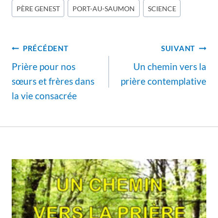
publication :
PÈRE GENEST
PORT-AU-SAUMON
SCIENCE
Navigation
PRÉCÉDENT
SUIVANT
de
Prière pour nos
Un chemin vers la
l’article
sœurs et frères dans
prière contemplative
la vie consacrée