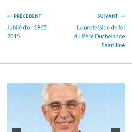
Navigation
PRÉCÉDENT
SUIVANT
de
Jubilé d’or 1965-
La profession de foi
l’article
2015
du Père Duchelande
Saintilmé