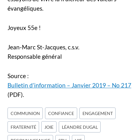
évangéliques.
Joyeux 55e !
Jean-Marc St-Jacques, c.s.v.
Responsable général
Source :
Bulletin d’information – Janvier 2019 – No 217
(PDF).
Étiquettes
COMMUNION
CONFIANCE
ENGAGEMENT
de
FRATERNITÉ
JOIE
LÉANDRE DUGAL
la
publication :