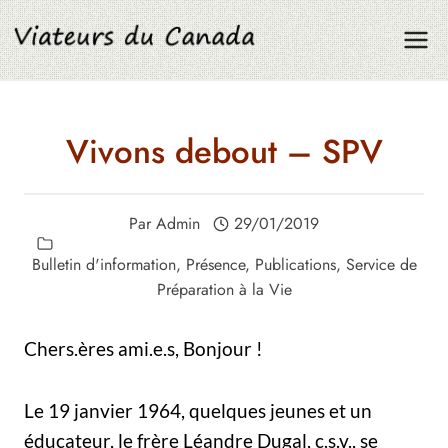
Aller
au
contenu
Vivons debout – SPV
Par
Admin
29/01/2019
Bulletin d'information
,
Présence
,
Publications
,
Service de
Préparation à la Vie
Chers.ères ami.e.s, Bonjour !
Le 19 janvier 1964, quelques jeunes et un
éducateur, le frère Léandre Dugal, c.s.v., se