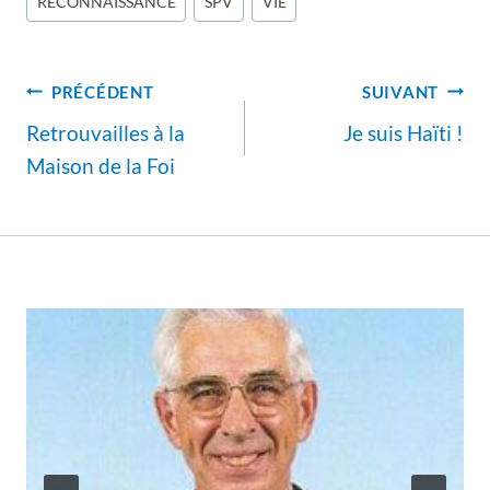
RECONNAISSANCE
SPV
VIE
Navigation
PRÉCÉDENT
SUIVANT
de
Retrouvailles à la
Je suis Haïti !
l’article
Maison de la Foi