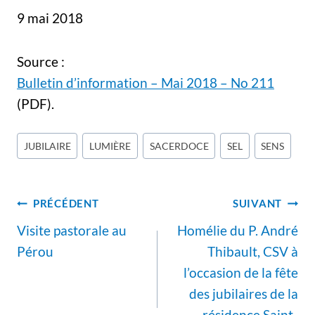
9 mai 2018
Source :
Bulletin d’information – Mai 2018 – No 211
(PDF).
Étiquettes
JUBILAIRE
LUMIÈRE
SACERDOCE
SEL
SENS
de
la
Navigation
publication :
PRÉCÉDENT
SUIVANT
de
Visite pastorale au
Homélie du P. André
l’article
Pérou
Thibault, CSV à
l’occasion de la fête
des jubilaires de la
résidence Saint-