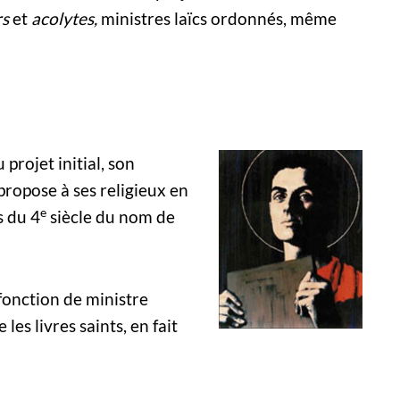
rs
et
acolytes,
ministres laïcs ordonnés, même
projet initial, son
propose à ses religieux en
e
s du 4
siècle du nom de
 fonction de ministre
 les livres saints, en fait